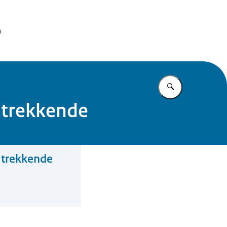
issie Dierproeven
n
Vul in wat u z
 trekkende
 trekkende