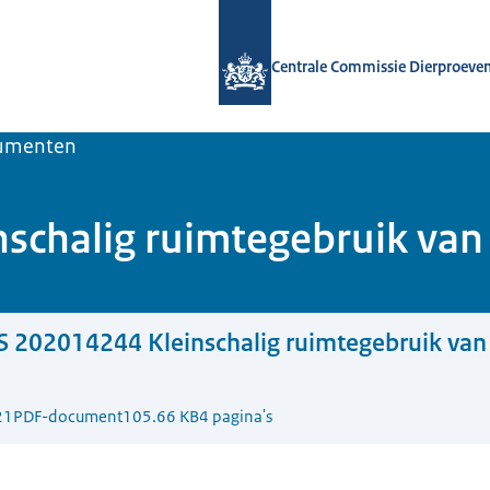
Naar de homepage van Centrale Comm
Centrale Commissie Dierproeve
umenten
schalig ruimtegebruik van
 202014244 Kleinschalig ruimtegebruik van
21
PDF-document
105.66 KB
4 pagina's