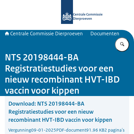
Naar de homepage van Centrale Com
Centrale Commissie
Dierproeven
Centrale Commissie Dierproeven
Documenten
Vu
NTS 20198444-BA
Registratiestudies voor een
nieuw recombinant HVT-IBD
vaccin voor kippen
Download:
NTS 20198444-BA
Registratiestudies voor een nieuw
recombinant HVT-IBD vaccin voor kippen
Vergunning
09-01-2025
PDF-document
91.96 KB
2 pagina's