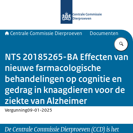
Naar de homepage van Centrale Com
Centrale Commissie
Dierproeven
Centrale Commissie Dierproeven
Documenten
Vu
NTS 20185265-BA Effecten van
nieuwe farmacologische
behandelingen op cognitie en
gedrag in knaagdieren voor de
ziekte van Alzheimer
Vergunning
09-01-2025
De Centrale Commissie Dierproeven (CCD) is het