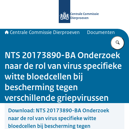
Naar de homepage van Centrale Com
Centrale Commissie
Dierproeven
Centrale Commissie Dierproeven
Documenten
Vu
NTS 20173890-BA Onderzoek
naar de rol van virus specifieke
witte bloedcellen bij
bescherming tegen
verschillende griepvirussen
Download:
NTS 20173890-BA Onderzoek
naar de rol van virus specifieke witte
bloedcellen bij bescherming tegen