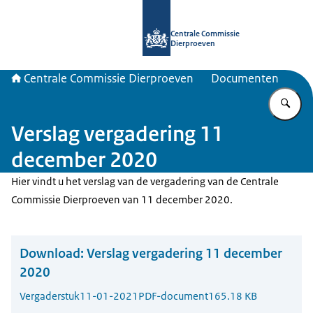
Naar de homepage van Centrale Com
Centrale Commissie
Dierproeven
Centrale Commissie Dierproeven
Documenten
Vu
Verslag vergadering 11
december 2020
Hier vindt u het verslag van de vergadering van de Centrale
Commissie Dierproeven van 11 december 2020.
Download:
Verslag vergadering 11 december
2020
Vergaderstuk
11-01-2021
PDF-document
165.18 KB