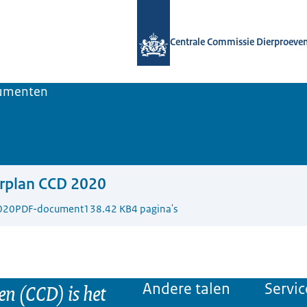
Naar de homepage van Centrale Comm
Centrale Commissie Dierproeve
umenten
arplan CCD 2020
020
PDF-document
138.42 KB
4 pagina's
n (CCD) is het
Andere talen
Servic