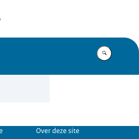
issie Dierproeven
n
Vul in wat u z
e
Over deze site