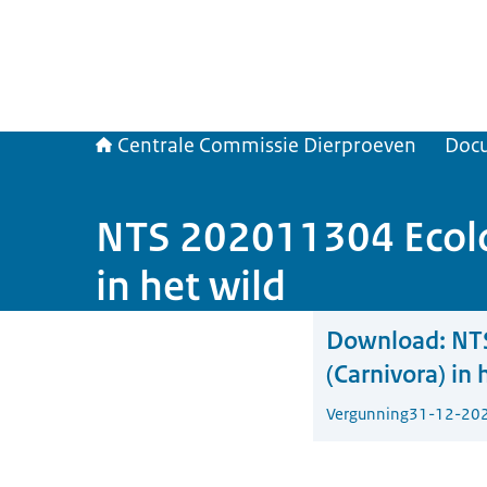
Centrale Commissie Dierproeven
Doc
NTS 202011304 Ecolog
in het wild
Download:
NTS
(Carnivora) in 
Vergunning
31-12-20