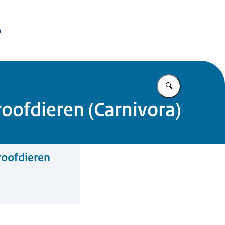
issie Dierproeven
n
Vul in wat u z
oofdieren (Carnivora)
roofdieren