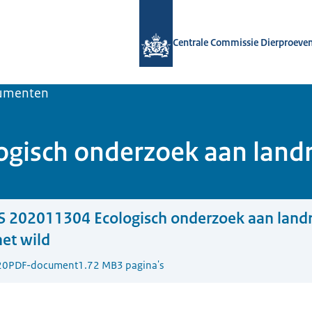
Naar de homepage van Centrale Comm
Centrale Commissie Dierproeve
umenten
isch onderzoek aan landr
 202011304 Ecologisch onderzoek aan land
het wild
20
PDF-document
1.72 MB
3 pagina's