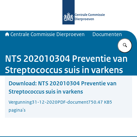
Naar de homepage van Centrale Com
Centrale Commissie
Dierproeven
Centrale Commissie Dierproeven
Documenten
Vu
NTS 202010304 Preventie van
Streptococcus suis in varkens
Download:
NTS 202010304 Preventie van
Streptococcus suis in varkens
Vergunning
31-12-2020
PDF-document
750.47 KB
5
pagina's