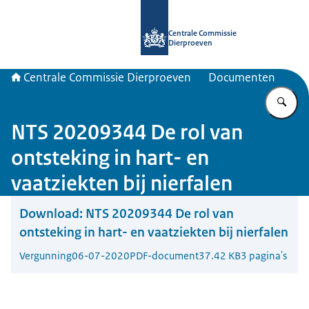
Naar de homepage van Centrale Com
Centrale Commissie
Dierproeven
Centrale Commissie Dierproeven
Documenten
Vu
NTS 20209344 De rol van
ontsteking in hart- en
vaatziekten bij nierfalen
Download:
NTS 20209344 De rol van
ontsteking in hart- en vaatziekten bij nierfalen
Vergunning
06-07-2020
PDF-document
37.42 KB
3 pagina's