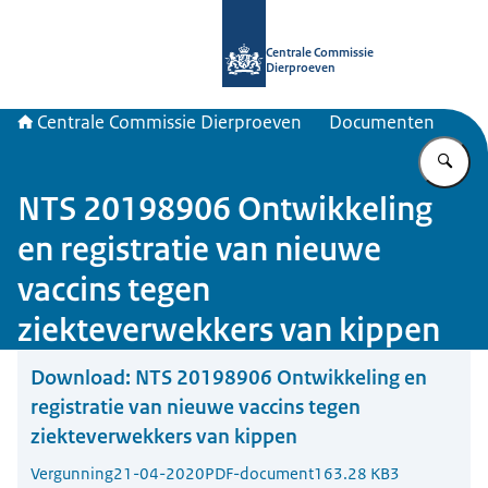
Naar de homepage van Centrale Com
Centrale Commissie
Dierproeven
Centrale Commissie Dierproeven
Documenten
Vu
NTS 20198906 Ontwikkeling
en registratie van nieuwe
vaccins tegen
ziekteverwekkers van kippen
Download:
NTS 20198906 Ontwikkeling en
registratie van nieuwe vaccins tegen
ziekteverwekkers van kippen
Vergunning
21-04-2020
PDF-document
163.28 KB
3