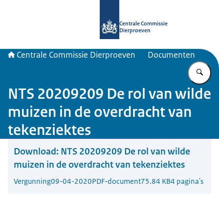
Naar de homepage van Centrale Com
Centrale Commissie
Dierproeven
Centrale Commissie Dierproeven
Documenten
Vu
NTS 20209209 De rol van wilde
muizen in de overdracht van
tekenziektes
Download:
NTS 20209209 De rol van wilde
muizen in de overdracht van tekenziektes
Vergunning
09-04-2020
PDF-document
75.84 KB
4 pagina's