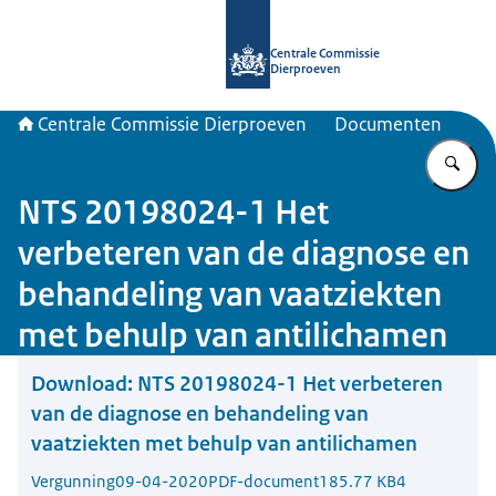
Naar de homepage van Centrale Com
Centrale Commissie
Dierproeven
Centrale Commissie Dierproeven
Documenten
Vu
NTS 20198024-1 Het
verbeteren van de diagnose en
behandeling van vaatziekten
met behulp van antilichamen
Download:
NTS 20198024-1 Het verbeteren
van de diagnose en behandeling van
vaatziekten met behulp van antilichamen
Vergunning
09-04-2020
PDF-document
185.77 KB
4