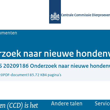
Naar de homepage van Centrale Comm
Centrale Commissie Dierproeve
umenten
zoek naar nieuwe hondenv
S 20209186 Onderzoek naar nieuwe hondenv
20
PDF-document
185.72 KB
4 pagina's
n (CCD) is het
Andere talen
Servic