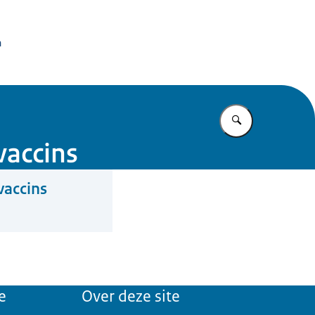
issie Dierproeven
n
Vul in wat u z
accins
accins
e
Over deze site