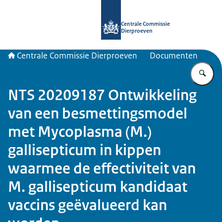
Naar de homepage van Centrale Com
Centrale Commissie
Dierproeven
Centrale Commissie Dierproeven
Documenten
Vu
NTS 20209187 Ontwikkeling
van een besmettingsmodel
met Mycoplasma (M.)
gallisepticum in kippen
waarmee de effectiviteit van
M. gallisepticum kandidaat
vaccins geëvalueerd kan