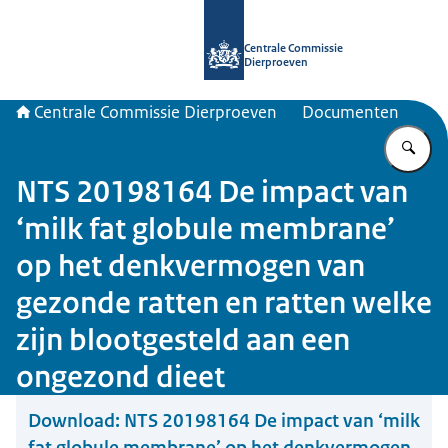
Naar de homepage van Centrale Com
Centrale Commissie
Dierproeven
Centrale Commissie Dierproeven
Documenten
Vu
NTS 20198164 De impact van
‘milk fat globule membrane’
op het denkvermogen van
gezonde ratten en ratten welke
zijn blootgesteld aan een
ongezond dieet
Download:
NTS 20198164 De impact van ‘milk
fat globule membrane’ op het denkvermogen