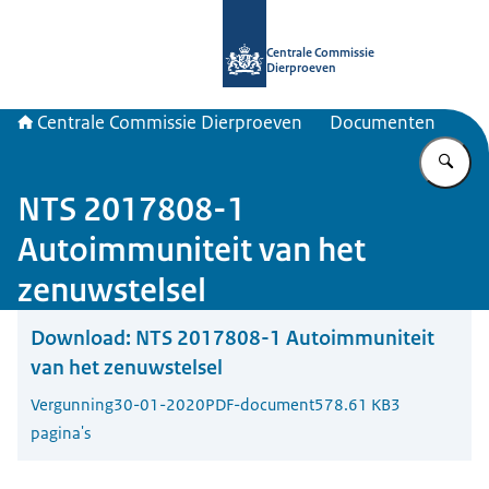
Naar de homepage van Centrale Com
Centrale Commissie
Dierproeven
Centrale Commissie Dierproeven
Documenten
Vu
NTS 2017808-1
Autoimmuniteit van het
zenuwstelsel
Download:
NTS 2017808-1 Autoimmuniteit
van het zenuwstelsel
Vergunning
30-01-2020
PDF-document
578.61 KB
3
pagina's