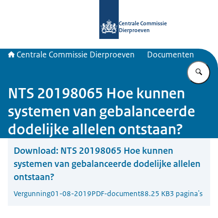
Naar de homepage van Centrale Com
Centrale Commissie
Dierproeven
Centrale Commissie Dierproeven
Documenten
Vu
NTS 20198065 Hoe kunnen
systemen van gebalanceerde
dodelijke allelen ontstaan?
Download:
NTS 20198065 Hoe kunnen
systemen van gebalanceerde dodelijke allelen
ontstaan?
Vergunning
01-08-2019
PDF-document
88.25 KB
3 pagina's