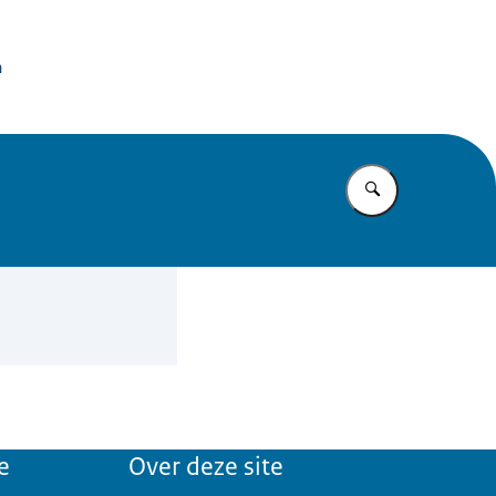
issie Dierproeven
n
Vul in wat u z
e
Over deze site