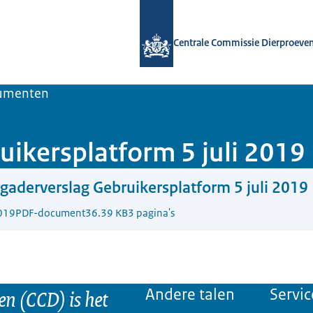
Naar de homepage van Centrale Comm
Centrale Commissie Dierproeve
umenten
uikersplatform 5 juli 2019
gaderverslag Gebruikersplatform 5 juli 2019
019
PDF-document
36.39 KB
3 pagina's
n (CCD) is het
Andere talen
Servic