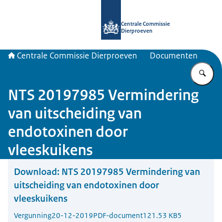
Naar de homepage van Centrale Com
Centrale Commissie
Dierproeven
Centrale Commissie Dierproeven
Documenten
Vu
NTS 20197985 Vermindering
van uitscheiding van
endotoxinen door
vleeskuikens
Download:
NTS 20197985 Vermindering van
uitscheiding van endotoxinen door
vleeskuikens
Vergunning
20-12-2019
PDF-document
121.53 KB
5