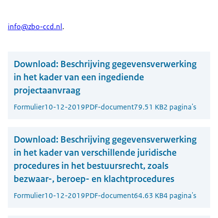
info@zbo-ccd.nl
.
Download:
Beschrijving gegevensverwerking
in het kader van een ingediende
projectaanvraag
Formulier
10-12-2019
PDF-document
79.51 KB
2 pagina's
Download:
Beschrijving gegevensverwerking
in het kader van verschillende juridische
procedures in het bestuursrecht, zoals
bezwaar-, beroep- en klachtprocedures
Formulier
10-12-2019
PDF-document
64.63 KB
4 pagina's