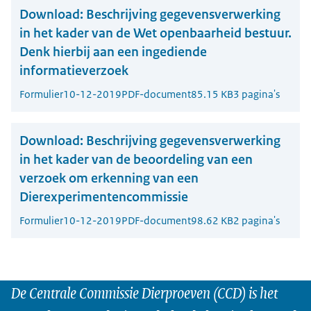
Download:
Beschrijving gegevensverwerking
in het kader van de Wet openbaarheid bestuur.
Denk hierbij aan een ingediende
informatieverzoek
Formulier
10-12-2019
PDF-document
85.15 KB
3 pagina's
Download:
Beschrijving gegevensverwerking
in het kader van de beoordeling van een
verzoek om erkenning van een
Dierexperimentencommissie
Formulier
10-12-2019
PDF-document
98.62 KB
2 pagina's
De Centrale Commissie Dierproeven (CCD) is het