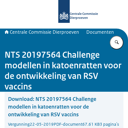
Naar de homepage van Centrale Com
Centrale Commissie
Dierproeven
Centrale Commissie Dierproeven
Documenten
Vu
NTS 20197564 Challenge
modellen in katoenratten voor
de ontwikkeling van RSV
vaccins
Download:
NTS 20197564 Challenge
modellen in katoenratten voor de
ontwikkeling van RSV vaccins
Vergunning
22-05-2019
PDF-document
67.61 KB
3 pagina's