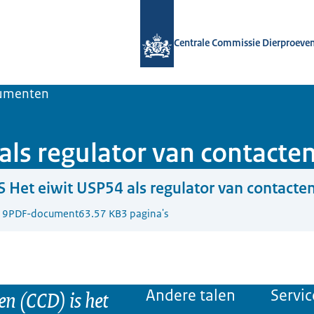
Naar de homepage van Centrale Comm
Centrale Commissie Dierproeve
umenten
ls regulator van contacten
 Het eiwit USP54 als regulator van contacten
19
PDF-document
63.57 KB
3 pagina's
n (CCD) is het
Andere talen
Servic