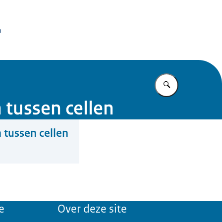
issie Dierproeven
n
Vul in wat u z
 tussen cellen
 tussen cellen
e
Over deze site