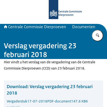
Naar de homepage van Centrale Com
Centrale Commissie
Dierproeven
Centrale Commissie Dierproeven
Documenten
Vu
Verslag vergadering 23
februari 2018
Hier vindt u het verslag van de vergadering van de Centrale
Commissie Dierproeven (CCD) van 23 februari 2018.
Download:
Verslag vergadering 23 februari
2018
Vergaderstuk
17-07-2018
PDF-document
147.6 KB
6