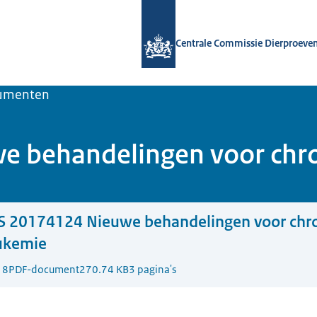
Naar de homepage van Centrale Comm
Centrale Commissie Dierproeve
umenten
 behandelingen voor chro
S 20174124 Nieuwe behandelingen voor chr
eukemie
18
PDF-document
270.74 KB
3 pagina's