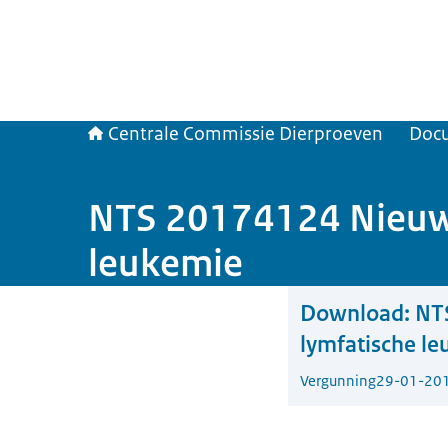
Centrale Commissie Dierproeven
Doc
NTS 20174124 Nieuwe
leukemie
Download:
NT
lymfatische l
Vergunning
29-01-20