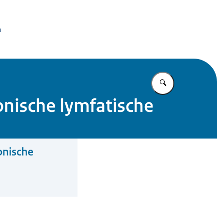
issie Dierproeven
n
Vul in wat u z
nische lymfatische
onische