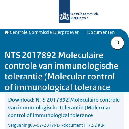
Naar de homepage van Centrale Com
Centrale Commissie
Dierproeven
Centrale Commissie Dierproeven
Documenten
Vu
NTS 2017892 Moleculaire
controle van immunologische
tolerantie (Molecular control
of immunological tolerance
Download:
NTS 2017892 Moleculaire controle
van immunologische tolerantie (Molecular
control of immunological tolerance
Vergunning
03-08-2017
PDF-document
117.52 KB
4