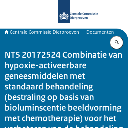
Naar de homepage van Centrale Com
Centrale Commissie
Dierproeven
Centrale Commissie Dierproeven
Documenten
Vu
NTS 20172524 Combinatie van
hypoxie-activeerbare
geneesmiddelen met
standaard behandeling
(bestraling op basis van
bioluminscentie beeldvorming
met chemotherapie) voor het