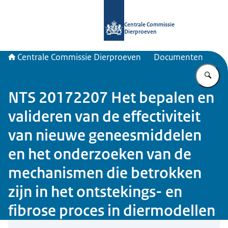
Naar de homepage van Centrale Com
Centrale Commissie
Dierproeven
Centrale Commissie Dierproeven
Documenten
Vu
NTS 20172207 Het bepalen en
valideren van de effectiviteit
van nieuwe geneesmiddelen
en het onderzoeken van de
mechanismen die betrokken
zijn in het ontstekings- en
fibrose proces in diermodellen