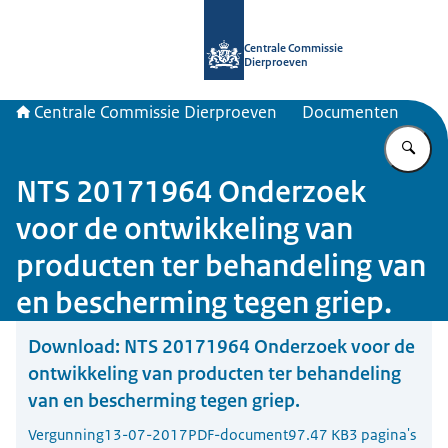
Naar de homepage van Centrale Com
Centrale Commissie
Dierproeven
Centrale Commissie Dierproeven
Documenten
Vu
NTS 20171964 Onderzoek
voor de ontwikkeling van
producten ter behandeling van
en bescherming tegen griep.
Download:
NTS 20171964 Onderzoek voor de
ontwikkeling van producten ter behandeling
van en bescherming tegen griep.
Vergunning
13-07-2017
PDF-document
97.47 KB
3 pagina's