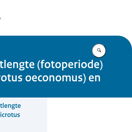
issie Dierproeven
n
Vul in wat u z
tlengte (fotoperiode)
crotus oeconomus) en
tlengte
icrotus