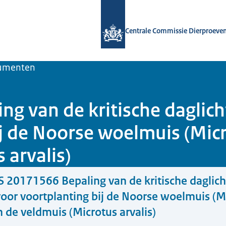
Naar de homepage van Centrale Comm
Centrale Commissie Dierproeve
umenten
g van de kritische daglich
ij de Noorse woelmuis (Mi
 arvalis)
 20171566 Bepaling van de kritische daglich
voor voortplanting bij de Noorse woelmuis (M
de veldmuis (Microtus arvalis)