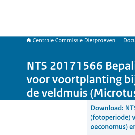
Centrale Commissie Dierproeven
Doc
NTS 20171566 Bepalin
voor voortplanting b
de veldmuis (Microtus
Download:
NTS
(fotoperiode) 
oeconomus) en 