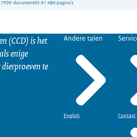
17
PDF-document
95.91 KB
4 pagina's
n (CCD) is het
Andere talen
Servic
als enige
dierproeven te
English
Contact