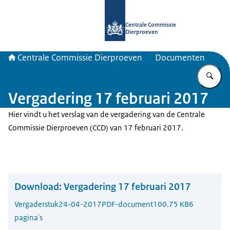
Naar de homepage van Centrale Com
Centrale Commissie
Dierproeven
Centrale Commissie Dierproeven
Documenten
Vu
Vergadering 17 februari 2017
Hier vindt u het verslag van de vergadering van de Centrale
Commissie Dierproeven (CCD) van 17 februari 2017.
Download:
Vergadering 17 februari 2017
Vergaderstuk
24-04-2017
PDF-document
100.75 KB
6
pagina's