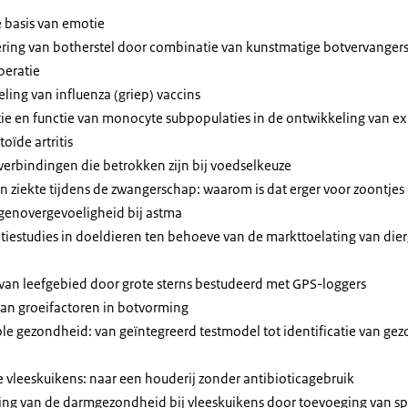
basis van emotie
ing van botherstel door combinatie van kunstmatige botvervangers
peratie
ing van influenza (griep) vaccins
e en functie van monocyte subpopulaties in de ontwikkeling van e
oïde artritis
rbindingen die betrokken zijn bij voedselkeuze
 ziekte tijdens de zwangerschap: waarom is dat erger voor zoontjes
enovergevoeligheid bij astma
iestudies in doeldieren ten behoeve van de markttoelating van di
an leefgebied door grote sterns bestudeerd met GPS-loggers
an groeifactoren in botvorming
 gezondheid: van geïntegreerd testmodel tot identificatie van g
vleeskuikens: naar een houderij zonder antibioticagebruik
ng van de darmgezondheid bij vleeskuikens door toevoeging van spe