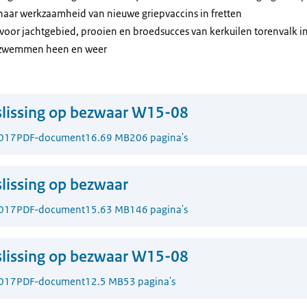
aar werkzaamheid van nieuwe griepvaccins in fretten
oor jachtgebied, prooien en broedsucces van kerkuilen torenvalk i
 zwemmen heen en weer
lissing op bezwaar W15-08
017
PDF-document
16.69 MB
206 pagina's
lissing op bezwaar
017
PDF-document
15.63 MB
146 pagina's
lissing op bezwaar W15-08
017
PDF-document
12.5 MB
53 pagina's