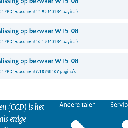
lissing op bezwaar W15-08
017
PDF-document
17.93 MB
184 pagina's
lissing op bezwaar W15-08
017
PDF-document
16.19 MB
184 pagina's
lissing op bezwaar W15-08
017
PDF-document
7.18 MB
107 pagina's
n (CCD) is het
Andere talen
Servic
als enige