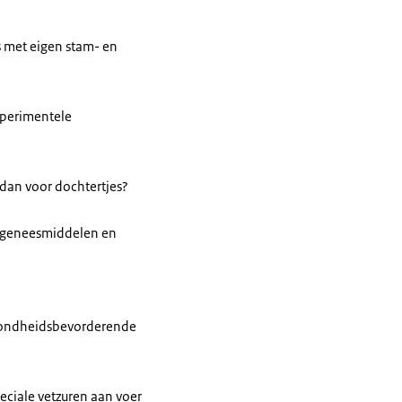
 met eigen stam- en
xperimentele
 dan voor dochtertjes?
ergeneesmiddelen en
ezondheidsbevorderende
ciale vetzuren aan voer