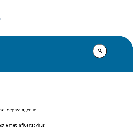
issie Dierproeven
n
Vul in wat u z
he toepassingen in
tie met influenzavirus