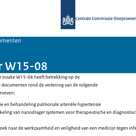
Naar de homepage van Centrale Comm
Centrale Commissie Dierproeve
umenten
ar W15-08
r inzake W15-08 heeft betrekking op de
 documenten rond de verlening van de volgende
roeven:
e en behandeling pulmonale arteriële hypertensie
ling van nanodrager systemen voor therapeutische en diagnostisc
k naar de werkzaamheid en veiligheid van een medicijn tegen infec