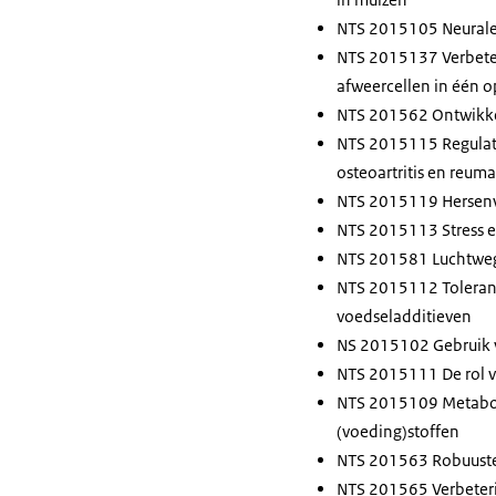
NTS 2015105 Neurale 
NTS 2015137 Verbeter
afweercellen in één o
NTS 201562 Ontwikkel
NTS 2015115 Regulati
osteoartritis en reumat
NTS 2015119 Hersenve
NTS 2015113 Stress en
NTS 201581 Luchtweg
NTS 2015112 Tolerant
voedseladditieven
NS 2015102 Gebruik v
NTS 2015111 De rol v
NTS 2015109 Metabole
(voeding)stoffen
NTS 201563 Robuuste 
NTS 201565 Verbeteri