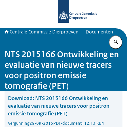
Naar de homepage van Centrale Com
Centrale Commissie
Dierproeven
Centrale Commissie Dierproeven
Documenten
Vu
NTS 2015166 Ontwikkeling en
evaluatie van nieuwe tracers
voor positron emissie
tomografie (PET)
Download:
NTS 2015166 Ontwikkeling en
evaluatie van nieuwe tracers voor positron
emissie tomografie (PET)
Vergunning
28-09-2015
PDF-document
112.13 KB
4