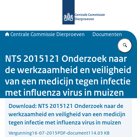
Naar de homepage van Centrale Com
Centrale Commissie
Dierproeven
Centrale Commissie Dierproeven
Documenten
Vu
NTS 2015121 Onderzoek naar
de werkzaamheid en veiligheid
van een medicijn tegen infectie
met influenza virus in muizen
Download:
NTS 2015121 Onderzoek naar de
werkzaamheid en veiligheid van een medicijn
tegen infectie met influenza virus in muizen
Vergunning
16-07-2015
PDF-document
114.03 KB