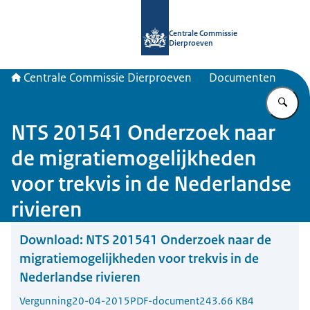
Naar de homepage van Centrale Com
Centrale Commissie
Dierproeven
Centrale Commissie Dierproeven
Documenten
Vu
NTS 201541 Onderzoek naar
de migratiemogelijkheden
voor trekvis in de Nederlandse
rivieren
Download:
NTS 201541 Onderzoek naar de
migratiemogelijkheden voor trekvis in de
Nederlandse rivieren
Vergunning
20-04-2015
PDF-document
243.66 KB
4