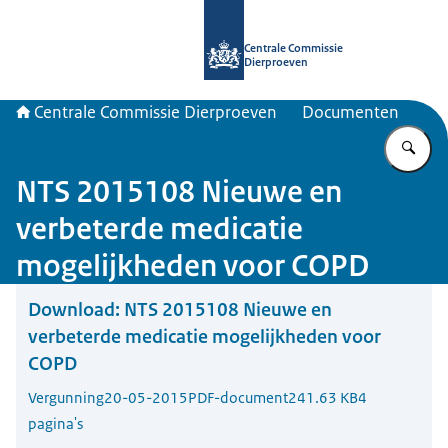
Naar de homepage van Centrale Com
Centrale Commissie
Dierproeven
Centrale Commissie Dierproeven
Documenten
Vu
NTS 2015108 Nieuwe en
verbeterde medicatie
mogelijkheden voor COPD
Download:
NTS 2015108 Nieuwe en
verbeterde medicatie mogelijkheden voor
COPD
Vergunning
20-05-2015
PDF-document
241.63 KB
4
pagina's