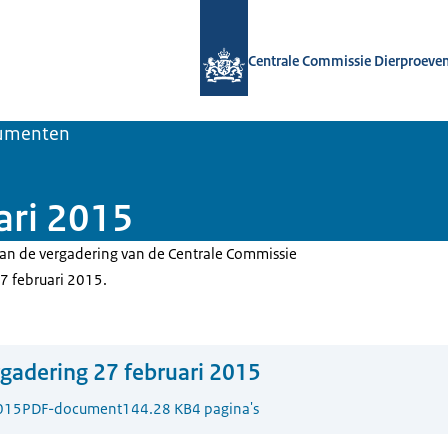
Naar de homepage van Centrale Comm
Centrale Commissie Dierproeve
umenten
ari 2015
 van de vergadering van de Centrale Commissie
7 februari 2015.
gadering 27 februari 2015
015
PDF-document
144.28 KB
4 pagina's