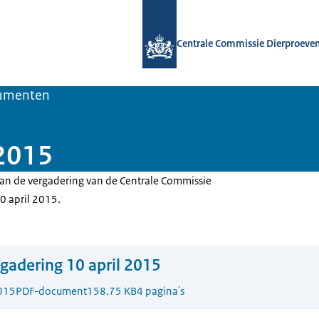
Naar de homepage van Centrale Comm
Centrale Commissie Dierproeve
umenten
 2015
 van de vergadering van de Centrale Commissie
0 april 2015.
gadering 10 april 2015
015
PDF-document
158.75 KB
4 pagina's