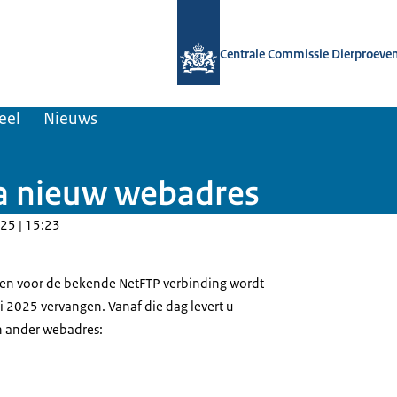
Naar de homepage van Centrale Comm
Centrale Commissie Dierproeve
eel
Nieuws
ia nieuw webadres
25 | 15:23
ken voor de bekende NetFTP verbinding wordt
 2025 vervangen. Vanaf die dag levert u
n ander webadres: