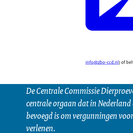
info@zbo-ccd.nl
) of be
De Centrale Commissie Dierproeve
centrale orgaan dat in Nederland 
bevoegd is om vergunningen voor 
verlenen.