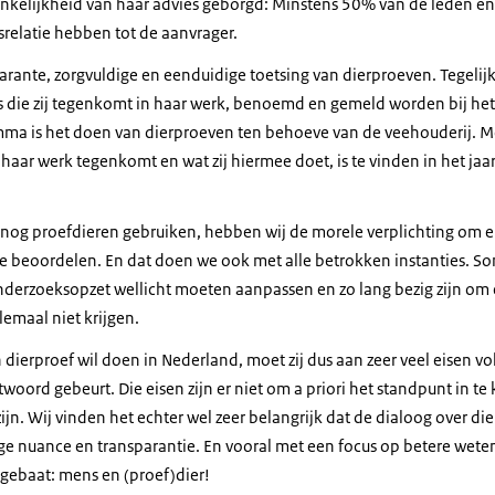
hankelijkheid van haar advies geborgd: Minstens 50% van de leden én
elatie hebben tot de aanvrager.
arante, zorgvuldige en eenduidige toetsing van dierproeven. Tegelijk
 die zij tegenkomt in haar werk, benoemd en gemeld worden bij het 
ma is het doen van dierproeven ten behoeve van de veehouderij. Me
haar werk tegenkomt en wat zij hiermee doet, is te vinden in het ja
nog proefdieren gebruiken, hebben wij de morele verplichting om el
 beoordelen. En dat doen we ook met alle betrokken instanties. Soms
derzoeksopzet wellicht moeten aanpassen en zo lang bezig zijn om 
lemaal niet krijgen.
 dierproef wil doen in Nederland, moet zij dus aan zeer veel eisen 
ntwoord gebeurt. Die eisen zijn er niet om a priori het standpunt in 
jn. Wij vinden het echter wel zeer belangrijk dat de dialoog over d
ge nuance en transparantie. En vooral met een focus op betere weten
j gebaat: mens en (proef)dier!