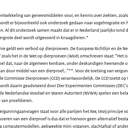
ontwikkeling van geneesmiddelen voor, en kennis over ziekten, zoals
 wordt er bijvoorbeeld ook onderzoek gedaan naar vogelmigratie en
en. Al dit onderzoek samen maakt dat er in Nederland jaarlijks rond
ergrote deel wordt uitgevoerd in knaagdieren.*
nie geldt een verbod op dierproeven. De Europese Richtlijn en de 
of zoals het in de Wet op dierproeven (Wod) omschreven staat: “Het i
doel dat, naar de algemeen kenbare, onder deskundigen heersende o
dan door middel van een dierproef…”**. Voor de toetsing van vergu
ale Commissie Dierproeven (CCD) verantwoordelijk. De CCD toetst op 
ordt daarin geadviseerd door Dier Experimenten Commissies (DEC’s)
 de Nederlandse Voedsel en Waren Autoriteit (NVWA) spelen een belan
 van proefdieren.
vergunningaanvragen staat voor alle partijen het
Nee, tenzij
principe vo
oeren van een dierproef is dus dat er hiervoor geen alternatief best
ia computermodellen, gekweekte mini-organen, slachtafval of ander