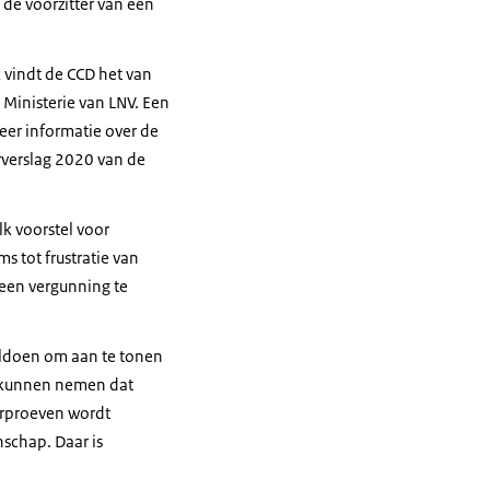
 de voorzitter van een
 vindt de CCD het van
Ministerie van LNV. Een
er informatie over de
arverslag 2020 van de
k voorstel voor
 tot frustratie van
een vergunning te
voldoen om aan te tonen
te kunnen nemen dat
ierproeven wordt
schap. Daar is