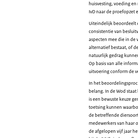
huisvesting, voeding en
IvD naar de proefopzet 
Uiteindelijk beoordeelt
consistentie van besluit
aspecten mee die in de 
alternatief bestaat, of d
natuurlijk gedrag kunne
Op basis van alle infor
uitvoering conform de v
In het beoordelingsproce
belang. In de Wod staat
is een bewuste keuze ge
toetsing kunnen waarbor
de betreffende diersoor
medewerkers van haar on
de afgelopen vijf jaar 