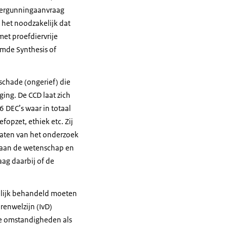
 vergunningaanvraag
s het noodzakelijk dat
met proefdiervrije
mde Synthesis of
schade (ongerief) die
ing. De CCD laat zich
 DEC’s waar in totaal
opzet, ethiek etc. Zij
 baten van het onderzoek
e aan de wetenschap en
aag daarbij of de
elijk behandeld moeten
renwelzijn (IvD)
le omstandigheden als