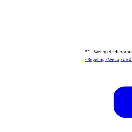
** Wet op de dierproev
- Regeling - Wet op de