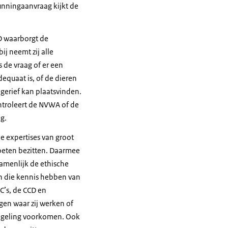
gunningaanvraag kijkt de
D waarborgt de
j neemt zij alle
 de vraag of er een
dequaat is, of de dieren
gerief kan plaatsvinden.
ontroleert de NVWA of de
g.
e expertises van groot
oeten bezitten. Daarmee
amenlijk de ethische
jn die kennis hebben van
C’s, de CCD en
gen waar zij werken of
engeling voorkomen. Ook