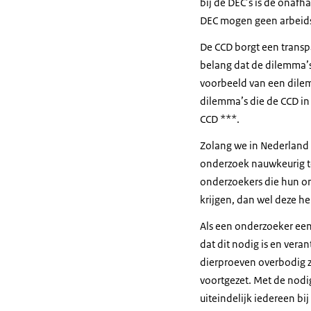
bij de DEC’s is de onaf
DEC mogen geen arbeidsr
De CCD borgt een transp
belang dat de dilemma’s
voorbeeld van een dilem
dilemma’s die de CCD in 
CCD ***.
Zolang we in Nederland 
onderzoek nauwkeurig te
onderzoekers die hun on
krijgen, dan wel deze he
Als een onderzoeker een
dat dit nodig is en vera
dierproeven overbodig zi
voortgezet. Met de nodi
uiteindelijk iedereen bi