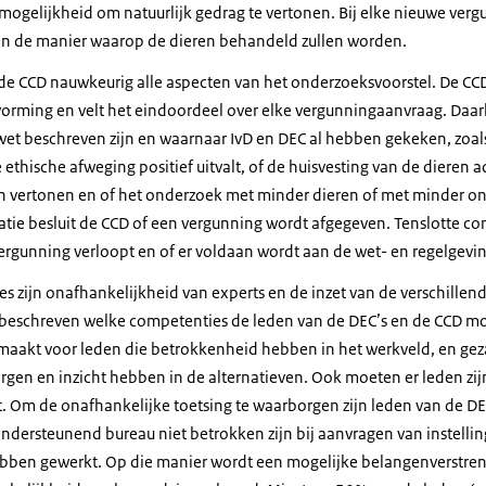
 mogelijkheid om natuurlijk gedrag te vertonen. Bij elke nieuwe ver
en de manier waarop de dieren behandeld zullen worden.
 de CCD nauwkeurig alle aspecten van het onderzoeksvoorstel. De CC
vorming en velt het eindoordeel over elke vergunningaanvraag. Daarbi
wet beschreven zijn en waarnaar IvD en DEC al hebben gekeken, zoals
e ethische afweging positief uitvalt, of de huisvesting van de dieren a
n vertonen en of het onderzoek met minder dieren of met minder on
matie besluit de CCD of een vergunning wordt afgegeven. Tenslotte c
ergunning verloopt en of er voldaan wordt aan de wet- en regelgevin
s zijn onafhankelijkheid van experts en de inzet van de verschillend
 beschreven welke competenties de leden van de DEC’s en de CCD m
maakt voor leden die betrokkenheid hebben in het werkveld, en gez
gen en inzicht hebben in de alternatieven. Ook moeten er leden zi
t. Om de onafhankelijke toetsing te waarborgen zijn leden van de DE
dersteunend bureau niet betrokken zijn bij aanvragen van instellin
hebben gewerkt. Op die manier wordt een mogelijke belangenverstr