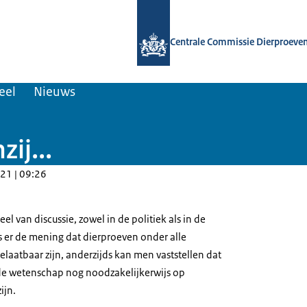
Naar de homepage van Centrale Comm
Centrale Commissie Dierproeve
eel
Nieuws
ij...
21 | 09:26
l van discussie, zowel in de politiek als in de
s er de mening dat dierproeven onder alle
laatbaar zijn, anderzijds kan men vaststellen dat
de wetenschap nog noodzakelijkerwijs op
ijn.