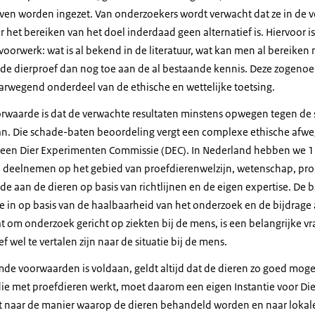
ven worden ingezet. Van onderzoekers wordt verwacht dat ze in de
 het bereiken van het doel inderdaad geen alternatief is. Hiervoor i
 voorwerk: wat is al bekend in de literatuur, wat kan men al bereiken 
de dierproef dan nog toe aan de al bestaande kennis. Deze zogenoe
rwegend onderdeel van de ethische en wettelijke toetsing.
orwaarde is dat de verwachte resultaten minstens opwegen tegen de 
n. Die schade-baten beoordeling vergt een complexe ethische afweg
 een Dier Experimenten Commissie (DEC). In Nederland hebben we 16
 deelnemen op het gebied van proefdierenwelzijn, wetenschap, proef
de aan de dieren op basis van richtlijnen en de eigen expertise. De
re in op basis van de haalbaarheid van het onderzoek en de bijdrag
t om onderzoek gericht op ziekten bij de mens, is een belangrijke vr
ef wel te vertalen zijn naar de situatie bij de mens.
e voorwaarden is voldaan, geldt altijd dat de dieren zo goed mog
die met proefdieren werkt, moet daarom een eigen Instantie voor Die
jkt naar de manier waarop de dieren behandeld worden en naar loka