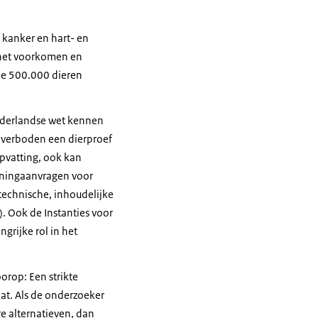
 kanker en hart- en
 het voorkomen en
 de 500.000 dieren
Nederlandse wet kennen
s verboden een dierproef
pvatting, ook kan
nningaanvragen voor
technische, inhoudelijke
. Ook de Instanties voor
grijke rol in het
orop: Een strikte
aat. Als de onderzoeker
e alternatieven, dan