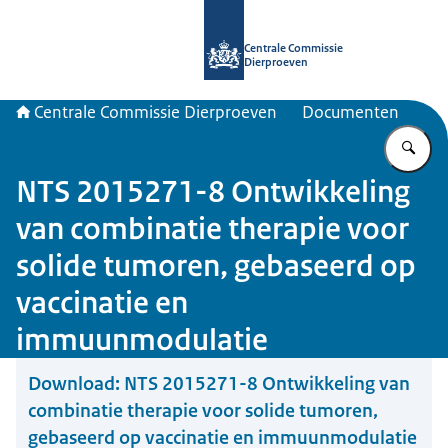
Naar de homepage van Centrale Com
Centrale Commissie
Dierproeven
Centrale Commissie Dierproeven
Documenten
Vu
NTS 2015271-8 Ontwikkeling
van combinatie therapie voor
solide tumoren, gebaseerd op
vaccinatie en
immuunmodulatie
Download:
NTS 2015271-8 Ontwikkeling van
combinatie therapie voor solide tumoren,
gebaseerd op vaccinatie en immuunmodulatie