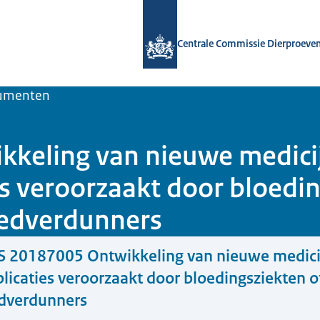
Naar de homepage van Centrale Comm
Centrale Commissie Dierproeve
umenten
keling van nieuwe medici
s veroorzaakt door bloedin
oedverdunners
S 20187005 Ontwikkeling van nieuwe medici
icaties veroorzaakt door bloedingsziekten o
edverdunners