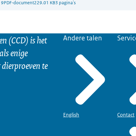
19
PDF-document
229.01 KB
3 pagina's
n (CCD) is het
Andere talen
Servic
als enige
dierproeven te
English
Contact