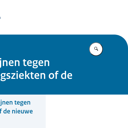
issie Dierproeven
n
Vul in wat u z
jnen tegen
gsziekten of de
jnen tegen
f de nieuwe